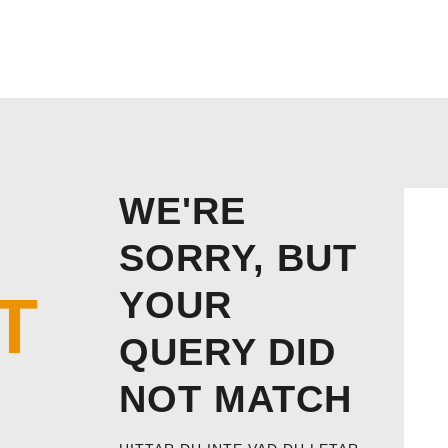
HEM
CYKELBUDET + PEX BUD
TJÄNSTER & PRISER
WE'RE
SORRY, BUT
T
YOUR
QUERY DID
NOT MATCH