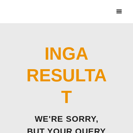
HEM
CYKELBUDET + PEX
BUD
TJÄNSTER &
PRISER
INGA
RESULTA
T
WE'RE SORRY,
BUT YOUR QUERY