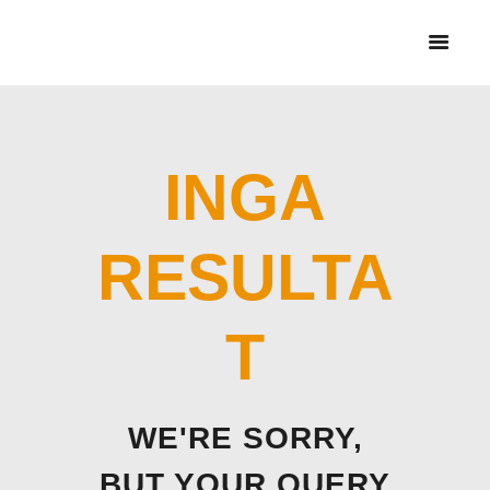
HEM
CYKELBUDET + PEX
BUD
TJÄNSTER &
PRISER
INGA
RESULTA
T
WE'RE SORRY,
BUT YOUR QUERY