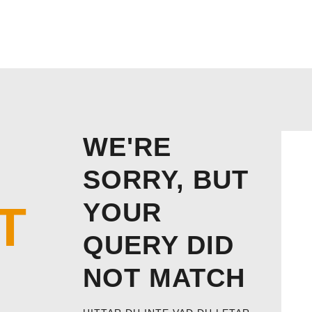
HEM
CYKELBUDET + PEX BUD
TJÄNSTER & PRISER
WE'RE
SORRY, BUT
T
YOUR
QUERY DID
NOT MATCH