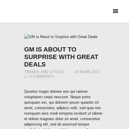
HEM
CYKELBUDET + PEX
BUD
TJÄNSTER &
PRISER
GM IS ABOUT TO
SURPRISE WITH GREAT
DEALS
TRENDS AND STYLES
24 MARS 2017
0
COMMENTS
Quuntur magni dolores eos qui ratione
voluptatem sequi nesciunt. Neque porro
quisquam est, qui dolorem ipsum quiaolor sit
amet, consectetur, adipisci velit, sed quia non
numquam eius modi tempora incidunt ut labore
et dolore magnam dolor sit amet, consectetur
adipisicing elit, sed do eiusmod tempor