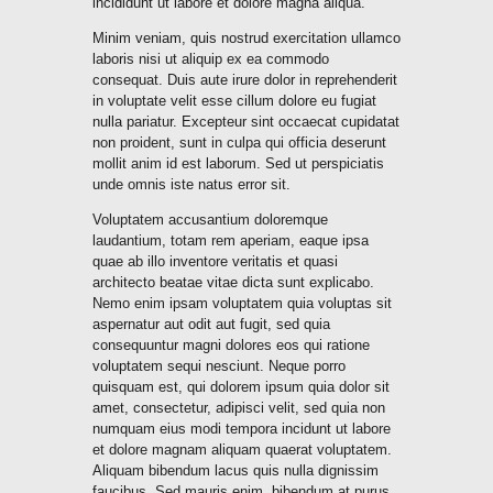
incididunt ut labore et dolore magna aliqua.
Minim veniam, quis nostrud exercitation ullamco
laboris nisi ut aliquip ex ea commodo
consequat. Duis aute irure dolor in reprehenderit
in voluptate velit esse cillum dolore eu fugiat
nulla pariatur. Excepteur sint occaecat cupidatat
non proident, sunt in culpa qui officia deserunt
mollit anim id est laborum. Sed ut perspiciatis
unde omnis iste natus error sit.
Voluptatem accusantium doloremque
laudantium, totam rem aperiam, eaque ipsa
quae ab illo inventore veritatis et quasi
architecto beatae vitae dicta sunt explicabo.
Nemo enim ipsam voluptatem quia voluptas sit
aspernatur aut odit aut fugit, sed quia
consequuntur magni dolores eos qui ratione
voluptatem sequi nesciunt. Neque porro
quisquam est, qui dolorem ipsum quia dolor sit
amet, consectetur, adipisci velit, sed quia non
numquam eius modi tempora incidunt ut labore
et dolore magnam aliquam quaerat voluptatem.
Aliquam bibendum lacus quis nulla dignissim
faucibus. Sed mauris enim, bibendum at purus