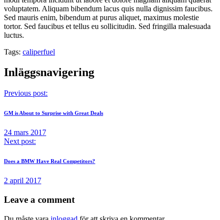
voluptatem. Aliquam bibendum lacus quis nulla dignissim faucibus.
Sed mauris enim, bibendum at purus aliquet, maximus molestie
tortor. Sed faucibus et tellus eu sollicitudin. Sed fringilla malesuada
luctus.
Tags:
caliper
fuel
Inläggsnavigering
Previous post:
GM is About to Surprise with Great Deals
24 mars 2017
Next post:
Does a BMW Have Real Competitors?
2 april 2017
Leave a comment
Du måste vara
inloggad
för att skriva en kommentar.