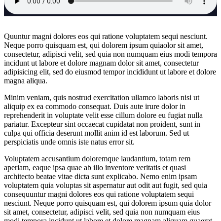
Quuntur magni dolores eos qui ratione voluptatem sequi nesciunt.
Neque porro quisquam est, qui dolorem ipsum quiaolor sit amet,
consectetur, adipisci velit, sed quia non numquam eius modi tempora
incidunt ut labore et dolore magnam dolor sit amet, consectetur
adipisicing elit, sed do eiusmod tempor incididunt ut labore et dolore
magna aliqua.
Minim veniam, quis nostrud exercitation ullamco laboris nisi ut
aliquip ex ea commodo consequat. Duis aute irure dolor in
reprehenderit in voluptate velit esse cillum dolore eu fugiat nulla
pariatur. Excepteur sint occaecat cupidatat non proident, sunt in
culpa qui officia deserunt mollit anim id est laborum. Sed ut
perspiciatis unde omnis iste natus error sit.
Voluptatem accusantium doloremque laudantium, totam rem
aperiam, eaque ipsa quae ab illo inventore veritatis et quasi
architecto beatae vitae dicta sunt explicabo. Nemo enim ipsam
voluptatem quia voluptas sit aspernatur aut odit aut fugit, sed quia
consequuntur magni dolores eos qui ratione voluptatem sequi
nesciunt. Neque porro quisquam est, qui dolorem ipsum quia dolor
sit amet, consectetur, adipisci velit, sed quia non numquam eius
modi tempora incidunt ut labore et dolore magnam aliquam quaerat