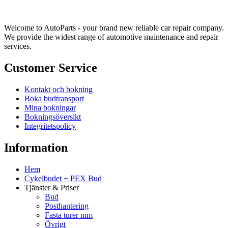
Welcome to AutoParts - your brand new reliable car repair company.
We provide the widest range of automotive maintenance and repair
services.
Customer Service
Kontakt och bokning
Boka budtransport
Mina bokningar
Bokningsöversikt
Integritetspolicy
Information
Hem
Cykelbudet + PEX Bud
Tjänster & Priser
Bud
Posthantering
Fasta turer mm
Övrigt