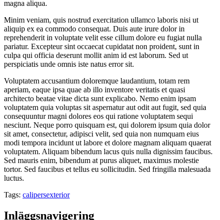
magna aliqua.
Minim veniam, quis nostrud exercitation ullamco laboris nisi ut
aliquip ex ea commodo consequat. Duis aute irure dolor in
reprehenderit in voluptate velit esse cillum dolore eu fugiat nulla
pariatur. Excepteur sint occaecat cupidatat non proident, sunt in
culpa qui officia deserunt mollit anim id est laborum. Sed ut
perspiciatis unde omnis iste natus error sit.
Voluptatem accusantium doloremque laudantium, totam rem
aperiam, eaque ipsa quae ab illo inventore veritatis et quasi
architecto beatae vitae dicta sunt explicabo. Nemo enim ipsam
voluptatem quia voluptas sit aspernatur aut odit aut fugit, sed quia
consequuntur magni dolores eos qui ratione voluptatem sequi
nesciunt. Neque porro quisquam est, qui dolorem ipsum quia dolor
sit amet, consectetur, adipisci velit, sed quia non numquam eius
modi tempora incidunt ut labore et dolore magnam aliquam quaerat
voluptatem. Aliquam bibendum lacus quis nulla dignissim faucibus.
Sed mauris enim, bibendum at purus aliquet, maximus molestie
tortor. Sed faucibus et tellus eu sollicitudin. Sed fringilla malesuada
luctus.
Tags:
calipers
exterior
Inläggsnavigering