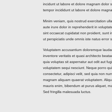
incidunt ut labore et dolore magnam dolor si
tempor incididunt ut labore et dolore magna
Minim veniam, quis nostrud exercitation ull
aute irure dolor in reprehenderit in voluptat
sint occaecat cupidatat non proident, sunt i
ut perspiciatis unde omnis iste natus error si
Voluptatem accusantium doloremque laudan
inventore veritatis et quasi architecto bea
quia voluptas sit aspernatur aut odit aut fu
voluptatem sequi nesciunt. Neque porro qui
consectetur, adipisci velit, sed quia non n
magnam aliquam quaerat voluptatem. Aliqua
mauris enim, bibendum at purus aliquet, maxi
Sed fringilla malesuada luctus.