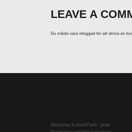
LEAVE A COM
Du måste vara
inloggad
för att skriva en k
Welcome to AutoParts - your
brand new reliable car repair