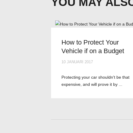
YOU MAY ALSO
How to Protect Your
Vehicle if on a Budget
10 JANUARI 2017
Protecting your car shouldn't be that
expensive, and will prove it by ...