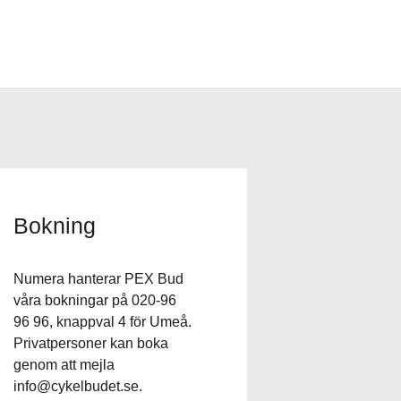
Bokning
Numera hanterar PEX Bud
våra bokningar på 020-96
96 96, knappval 4 för Umeå.
Privatpersoner kan boka
genom att mejla
info@cykelbudet.se
.