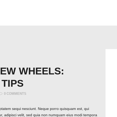
HEM
CYKELBUDET + PEX BUD
TJÄNSTER & PRISER
NEW WHEELS:
 TIPS
0
COMMENTS
ptatem sequi nesciunt. Neque porro quisquam est, qui
ur, adipisci velit, sed quia non numquam eius modi tempora