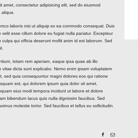
t amet, consectetur adipisicing elit, sed do eiusmod
 aliqua.
amco laboris nisi ut aliquip ex ea commodo consequat. Duis
e velit esse cillum dolore eu fugiat nulla pariatur. Excepteur
n culpa qui officia deserunt mollit anim id est laborum. Sed
t.
tium, totam rem aperiam, eaque ipsa quae ab illo
tae vitae dicta sunt explicabo. Nemo enim ipsam voluptatem
git, sed quia consequuntur magni dolores eos qui ratione
squam est, qui dolorem ipsum quia dolor sit amet,
umquam eius modi tempora incidunt ut labore et dolore
m bibendum lacus quis nulla dignissim faucibus. Sed
mus molestie tortor. Sed faucibus et tellus eu sollicitudin.